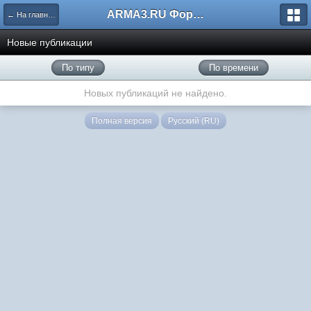
ARMA3.RU Форум
← На главную
Новые публикации
По типу
По времени
Новых публикаций не найдено.
Полная версия
Русский (RU)