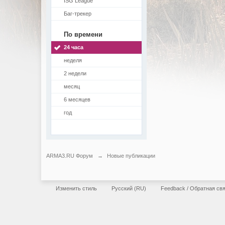
ISG League
Баг-трекер
По времени
24 часа
неделя
2 недели
месяц
6 месяцев
год
ARMA3.RU Форум
→
Новые публикации
Изменить стиль
Русский (RU)
Feedback / Обратная св