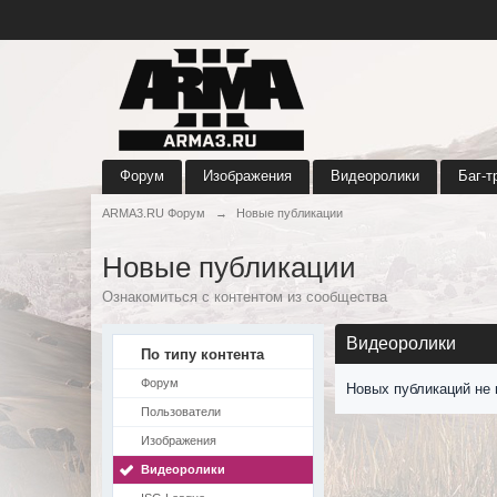
Форум
Изображения
Видеоролики
Баг-т
ARMA3.RU Форум
→
Новые публикации
Новые публикации
Ознакомиться с контентом из сообщества
Видеоролики
По типу контента
Форум
Новых публикаций не 
Пользователи
Изображения
Видеоролики