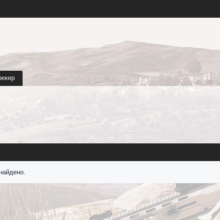
рекер
найдено.