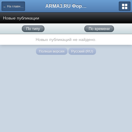
ARMA3.RU Форум
← На главную
Новые публикации
По типу
По времени
Новых публикаций не найдено.
Полная версия
Русский (RU)