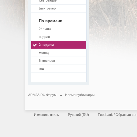
ISG League
Баг-трекер
По времени
24 часа
неделя
2 недели
месяц
6 месяцев
год
ARMA3.RU Форум
→
Новые публикации
Изменить стиль
Русский (RU)
Feedback / Обратная св