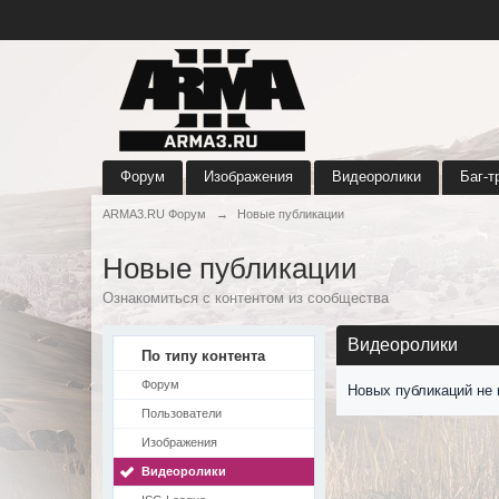
Форум
Изображения
Видеоролики
Баг-т
ARMA3.RU Форум
→
Новые публикации
Новые публикации
Ознакомиться с контентом из сообщества
Видеоролики
По типу контента
Форум
Новых публикаций не 
Пользователи
Изображения
Видеоролики