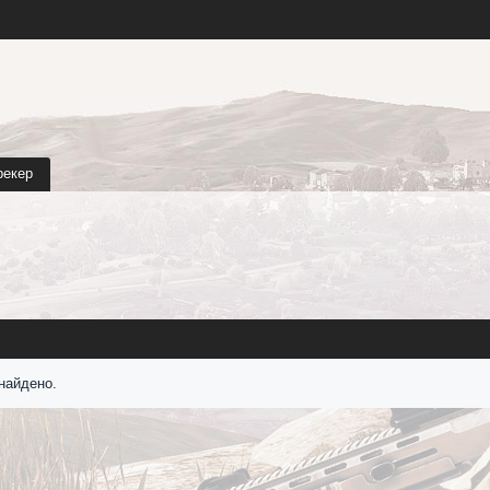
рекер
найдено.