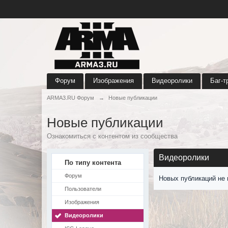
Форум
Изображения
Видеоролики
Баг-т
ARMA3.RU Форум
→
Новые публикации
Новые публикации
Ознакомиться с контентом из сообщества
Видеоролики
По типу контента
Форум
Новых публикаций не 
Пользователи
Изображения
Видеоролики