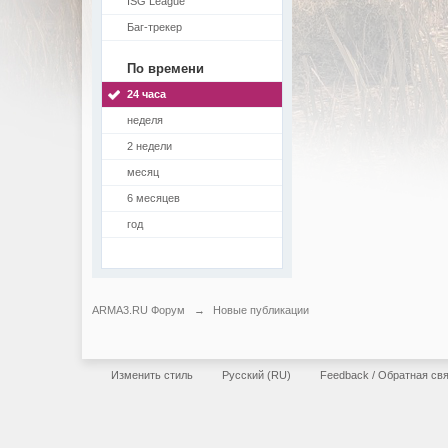
ISG League
Баг-трекер
По времени
24 часа
неделя
2 недели
месяц
6 месяцев
год
ARMA3.RU Форум
→
Новые публикации
Изменить стиль
Русский (RU)
Feedback / Обратная св