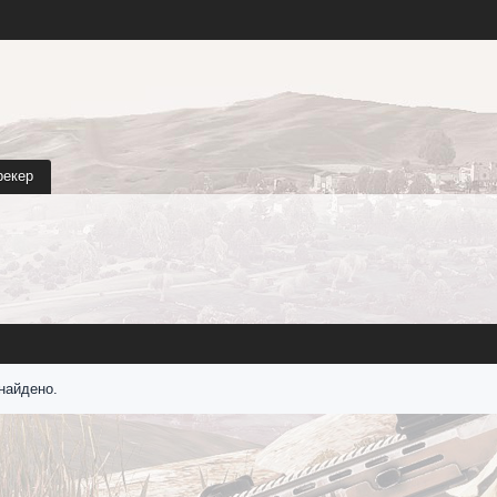
рекер
найдено.