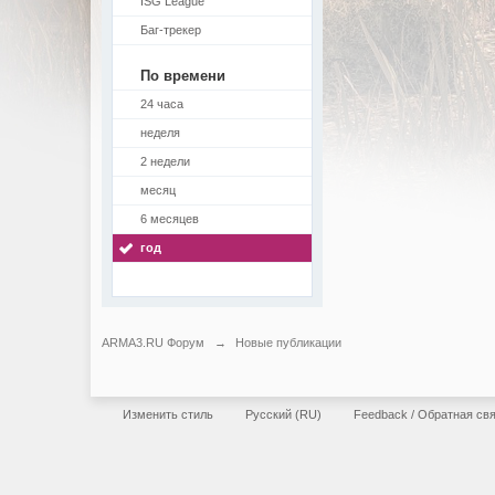
ISG League
Баг-трекер
По времени
24 часа
неделя
2 недели
месяц
6 месяцев
год
ARMA3.RU Форум
→
Новые публикации
Изменить стиль
Русский (RU)
Feedback / Обратная св