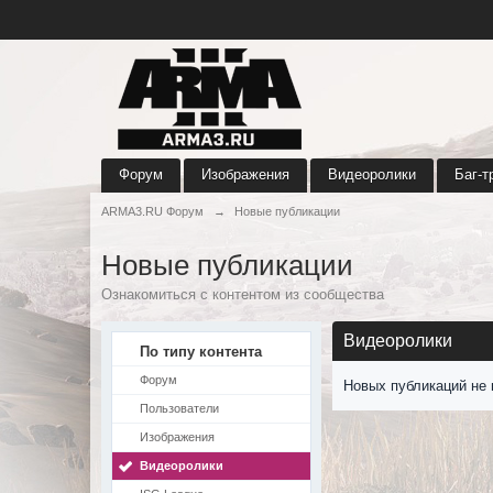
Форум
Изображения
Видеоролики
Баг-т
ARMA3.RU Форум
→
Новые публикации
Новые публикации
Ознакомиться с контентом из сообщества
Видеоролики
По типу контента
Форум
Новых публикаций не 
Пользователи
Изображения
Видеоролики