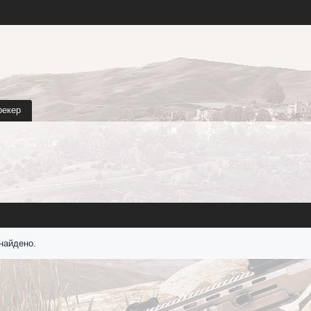
рекер
найдено.