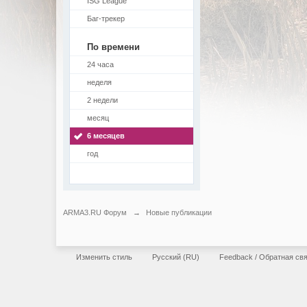
ISG League
Баг-трекер
По времени
24 часа
неделя
2 недели
месяц
6 месяцев
год
ARMA3.RU Форум
→
Новые публикации
Изменить стиль
Русский (RU)
Feedback / Обратная св