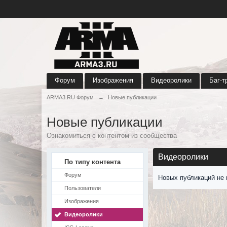
Форум
Изображения
Видеоролики
Баг-т
ARMA3.RU Форум
→
Новые публикации
Новые публикации
Ознакомиться с контентом из сообщества
Видеоролики
По типу контента
Форум
Новых публикаций не 
Пользователи
Изображения
Видеоролики