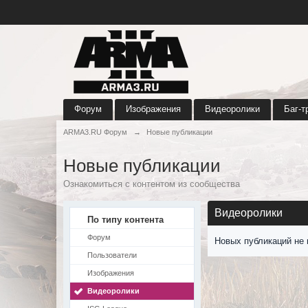
Форум
Изображения
Видеоролики
Баг-т
ARMA3.RU Форум
→
Новые публикации
Новые публикации
Ознакомиться с контентом из сообщества
Видеоролики
По типу контента
Форум
Новых публикаций не 
Пользователи
Изображения
Видеоролики