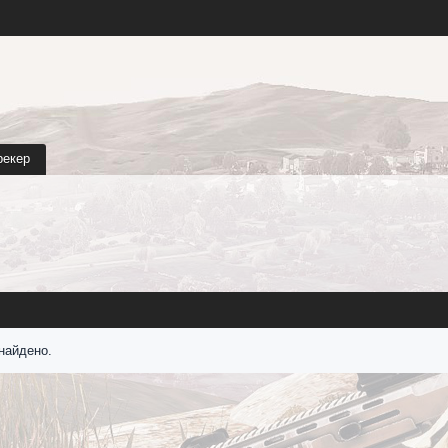
рекер
найдено.