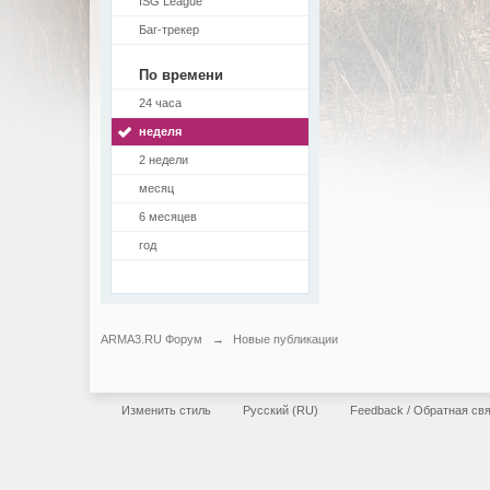
ISG League
Баг-трекер
По времени
24 часа
неделя
2 недели
месяц
6 месяцев
год
ARMA3.RU Форум
→
Новые публикации
Изменить стиль
Русский (RU)
Feedback / Обратная св