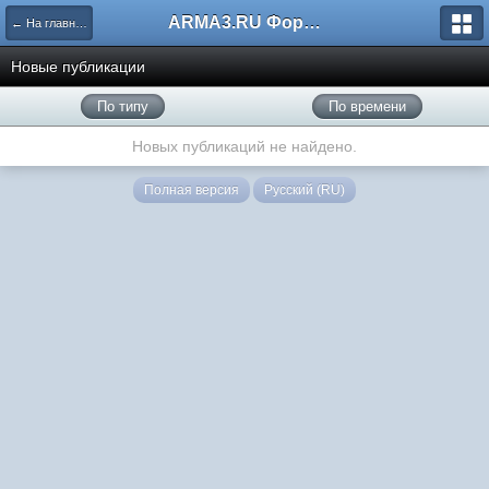
ARMA3.RU Форум
← На главную
Новые публикации
По типу
По времени
Новых публикаций не найдено.
Полная версия
Русский (RU)