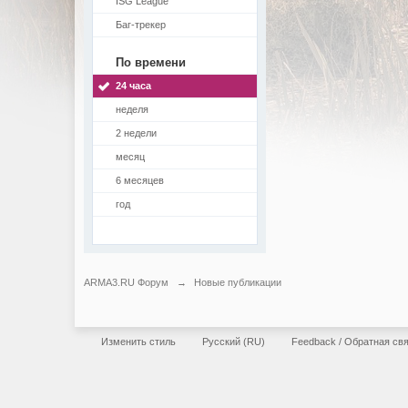
ISG League
Баг-трекер
По времени
24 часа
неделя
2 недели
месяц
6 месяцев
год
ARMA3.RU Форум
→
Новые публикации
Изменить стиль
Русский (RU)
Feedback / Обратная св