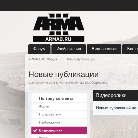
Форум
Изображения
Видеоролики
Баг-т
ARMA3.RU Форум
→
Новые публикации
Новые публикации
Ознакомиться с контентом из сообщества
Видеоролики
По типу контента
Форум
Новых публикаций не 
Пользователи
Изображения
Видеоролики