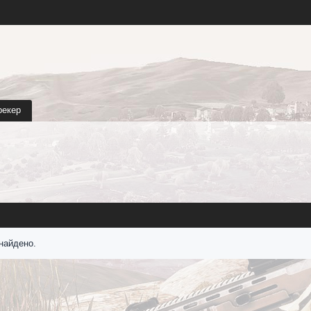
рекер
найдено.