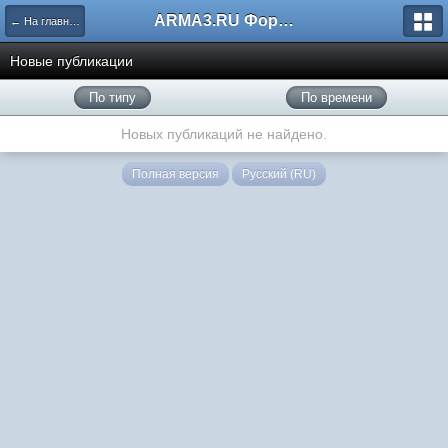
ARMA3.RU Форум
← На главную
Новые публикации
По типу
По времени
Новых публикаций не найдено.
Полная версия
Русский (RU)