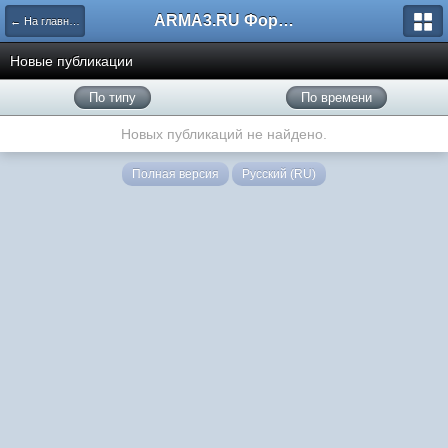
ARMA3.RU Форум
← На главную
Новые публикации
По типу
По времени
Новых публикаций не найдено.
Полная версия
Русский (RU)