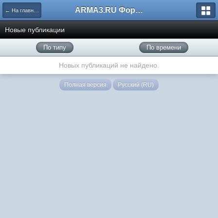
ARMA3.RU Форум
← На главную
Новые публикации
По типу
По времени
Новых публикаций не найдено.
Полная версия
Русский (RU)