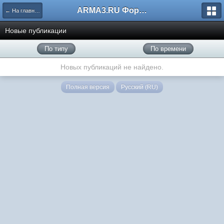
ARMA3.RU Форум
← На главную
Новые публикации
По типу
По времени
Новых публикаций не найдено.
Полная версия
Русский (RU)