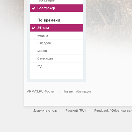
ISG League
Баг-трекер
По времени
24 часа
неделя
2 недели
месяц
6 месяцев
год
ARMA3.RU Форум
→
Новые публикации
Изменить стиль
Русский (RU)
Feedback / Обратная св