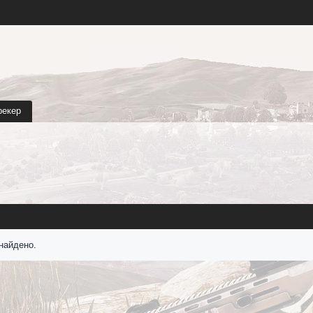
рекер
найдено.