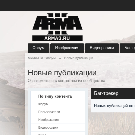
Форум
Изображения
Видеоролики
Баг-т
ARMA3.RU Форум
→
Новые публикации
Новые публикации
Ознакомиться с контентом из сообщества
Баг-трекер
По типу контента
Форум
Новых публикаций не 
Пользователи
Изображения
Видеоролики