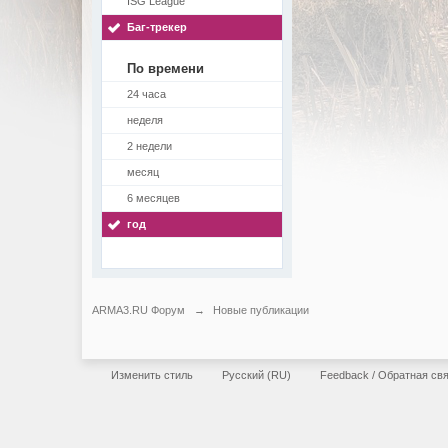
ISG League
Баг-трекер
По времени
24 часа
неделя
2 недели
месяц
6 месяцев
год
ARMA3.RU Форум
→
Новые публикации
Изменить стиль
Русский (RU)
Feedback / Обратная св