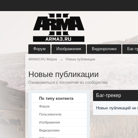
Форум
Изображения
Видеоролики
Баг-т
ARMA3.RU Форум
→
Новые публикации
Новые публикации
Ознакомиться с контентом из сообщества
Баг-трекер
По типу контента
Форум
Новых публикаций не 
Пользователи
Изображения
Видеоролики