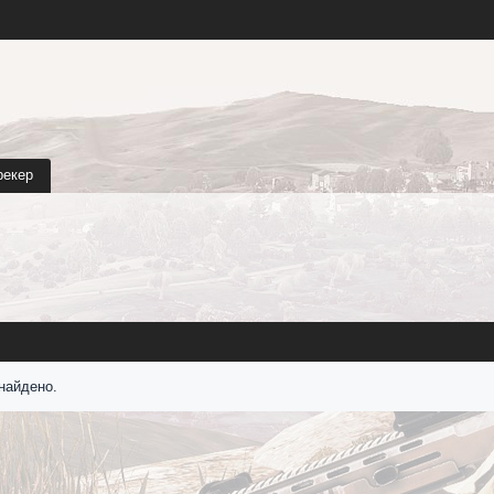
рекер
найдено.