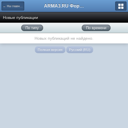
ARMA3.RU Форум
← На главную
Новые публикации
По типу
По времени
Новых публикаций не найдено.
Полная версия
Русский (RU)