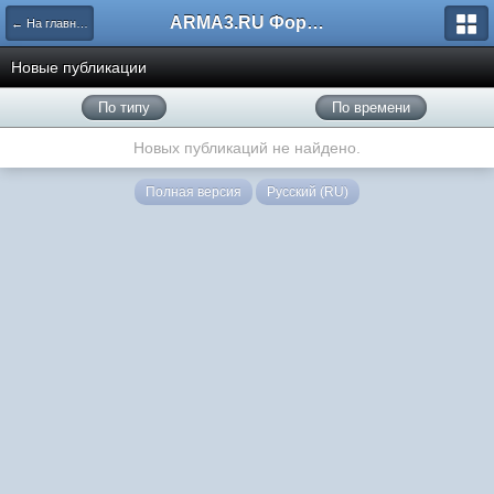
ARMA3.RU Форум
← На главную
Новые публикации
По типу
По времени
Новых публикаций не найдено.
Полная версия
Русский (RU)