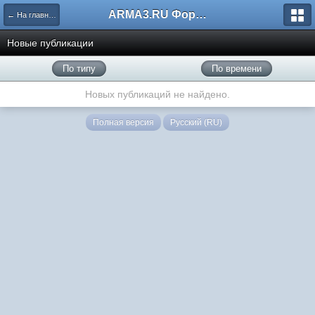
ARMA3.RU Форум
← На главную
Новые публикации
По типу
По времени
Новых публикаций не найдено.
Полная версия
Русский (RU)