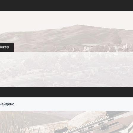
рекер
найдено.