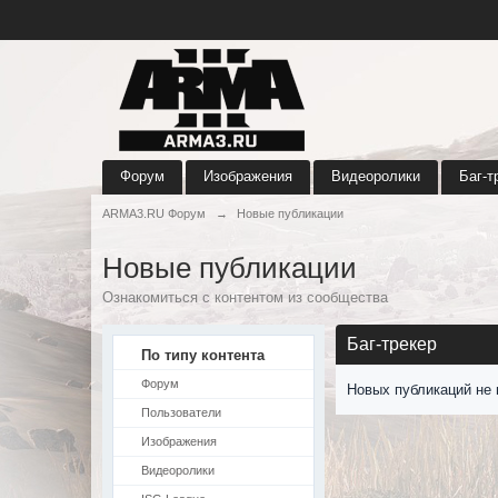
Форум
Изображения
Видеоролики
Баг-т
ARMA3.RU Форум
→
Новые публикации
Новые публикации
Ознакомиться с контентом из сообщества
Баг-трекер
По типу контента
Форум
Новых публикаций не 
Пользователи
Изображения
Видеоролики