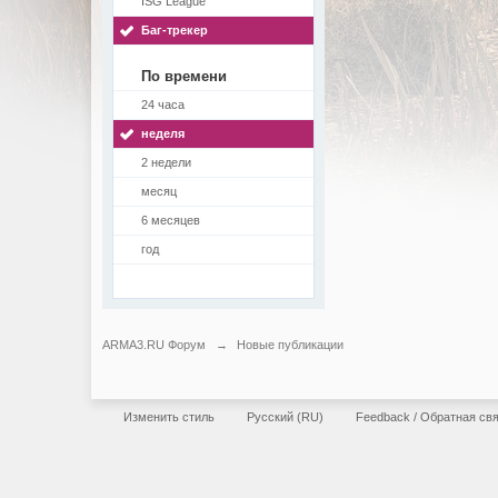
ISG League
Баг-трекер
По времени
24 часа
неделя
2 недели
месяц
6 месяцев
год
ARMA3.RU Форум
→
Новые публикации
Изменить стиль
Русский (RU)
Feedback / Обратная св