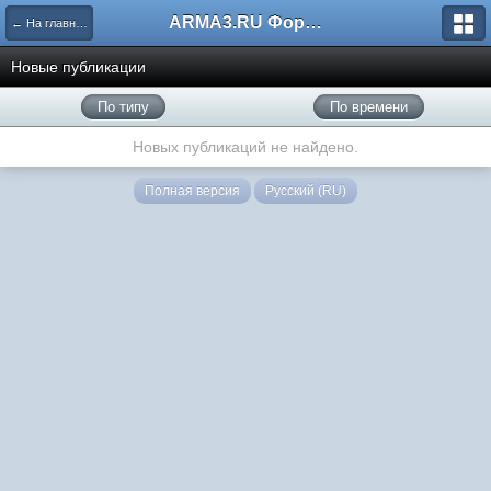
ARMA3.RU Форум
← На главную
Новые публикации
По типу
По времени
Новых публикаций не найдено.
Полная версия
Русский (RU)