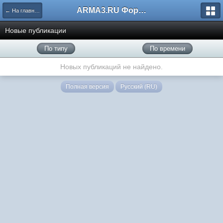
ARMA3.RU Форум
← На главную
Новые публикации
По типу
По времени
Новых публикаций не найдено.
Полная версия
Русский (RU)