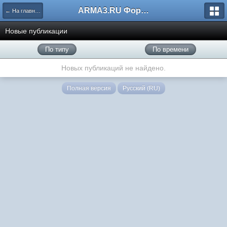
ARMA3.RU Форум
← На главную
Новые публикации
По типу
По времени
Новых публикаций не найдено.
Полная версия
Русский (RU)