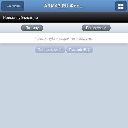
ARMA3.RU Форум
← На главную
Новые публикации
По типу
По времени
Новых публикаций не найдено.
Полная версия
Русский (RU)