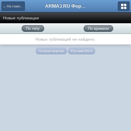
ARMA3.RU Форум
← На главную
Новые публикации
По типу
По времени
Новых публикаций не найдено.
Полная версия
Русский (RU)