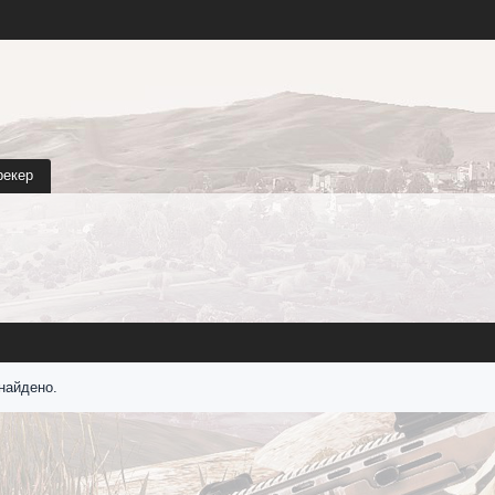
рекер
найдено.