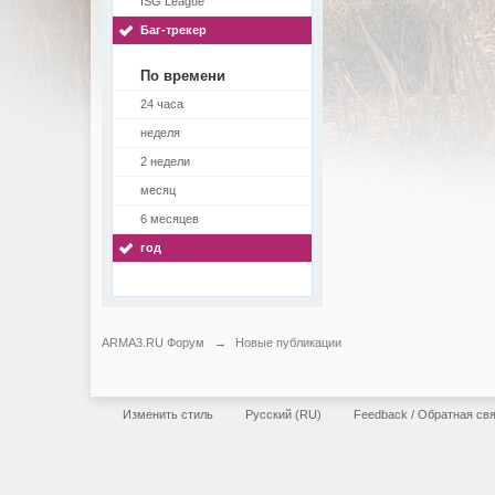
ISG League
Баг-трекер
По времени
24 часа
неделя
2 недели
месяц
6 месяцев
год
ARMA3.RU Форум
→
Новые публикации
Изменить стиль
Русский (RU)
Feedback / Обратная св