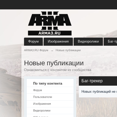
Форум
Изображения
Видеоролики
Баг-т
ARMA3.RU Форум
→
Новые публикации
Новые публикации
Ознакомиться с контентом из сообщества
Баг-трекер
По типу контента
Форум
Новых публикаций не 
Пользователи
Изображения
Видеоролики