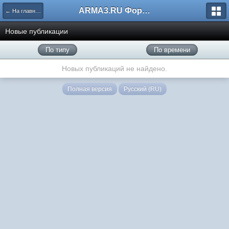
ARMA3.RU Форум
← На главную
Новые публикации
По типу
По времени
Новых публикаций не найдено.
Полная версия
Русский (RU)