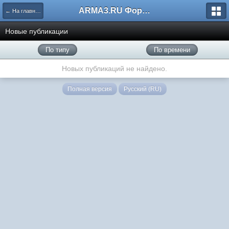
ARMA3.RU Форум
← На главную
Новые публикации
По типу
По времени
Новых публикаций не найдено.
Полная версия
Русский (RU)