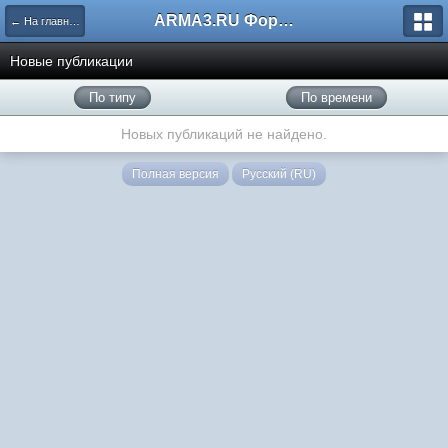
ARMA3.RU Форум
← На главную
Новые публикации
По типу
По времени
Новых публикаций не найдено.
Полная версия
Русский (RU)