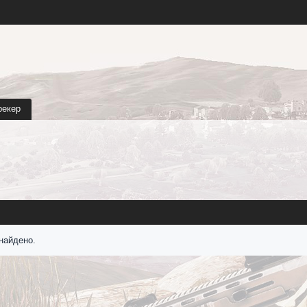
рекер
найдено.