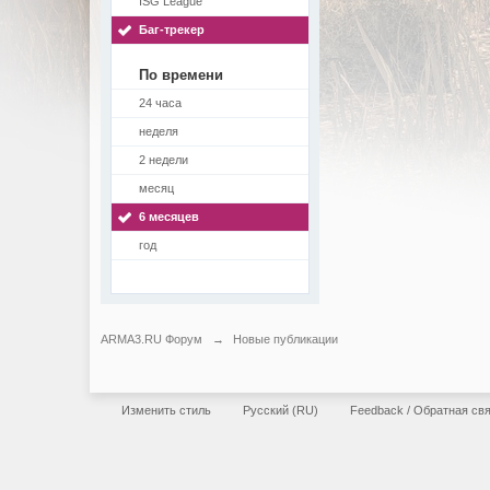
ISG League
Баг-трекер
По времени
24 часа
неделя
2 недели
месяц
6 месяцев
год
ARMA3.RU Форум
→
Новые публикации
Изменить стиль
Русский (RU)
Feedback / Обратная св