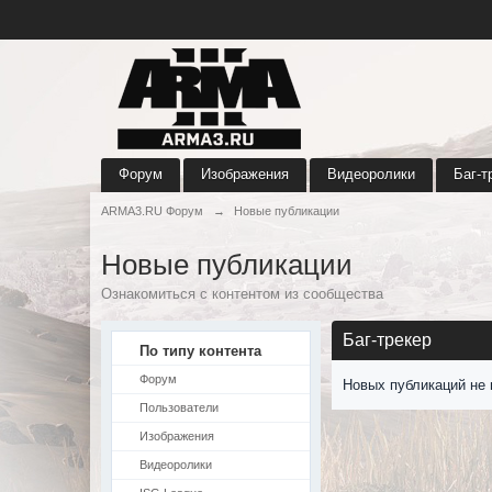
Форум
Изображения
Видеоролики
Баг-т
ARMA3.RU Форум
→
Новые публикации
Новые публикации
Ознакомиться с контентом из сообщества
Баг-трекер
По типу контента
Форум
Новых публикаций не 
Пользователи
Изображения
Видеоролики