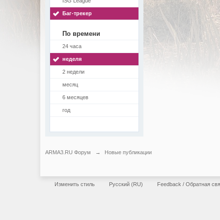
ISG League
Баг-трекер
По времени
24 часа
неделя
2 недели
месяц
6 месяцев
год
ARMA3.RU Форум
→
Новые публикации
Изменить стиль
Русский (RU)
Feedback / Обратная св