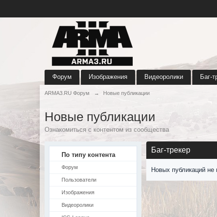
Форум
Изображения
Видеоролики
Баг-т
ARMA3.RU Форум
→
Новые публикации
Новые публикации
Ознакомиться с контентом из сообщества
Баг-трекер
По типу контента
Форум
Новых публикаций не 
Пользователи
Изображения
Видеоролики