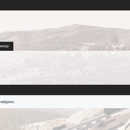
рекер
найдено.