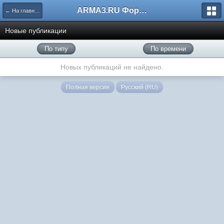
ARMA3.RU Форум
← На главную
Новые публикации
По типу
По времени
Новых публикаций не найдено.
Полная версия
Русский (RU)