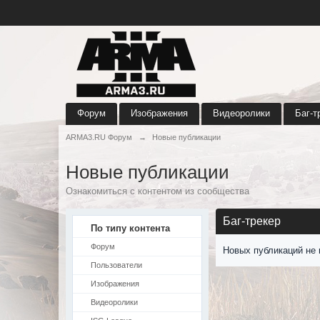
Форум
Изображения
Видеоролики
Баг-т
ARMA3.RU Форум
→
Новые публикации
Новые публикации
Ознакомиться с контентом из сообщества
Баг-трекер
По типу контента
Форум
Новых публикаций не 
Пользователи
Изображения
Видеоролики