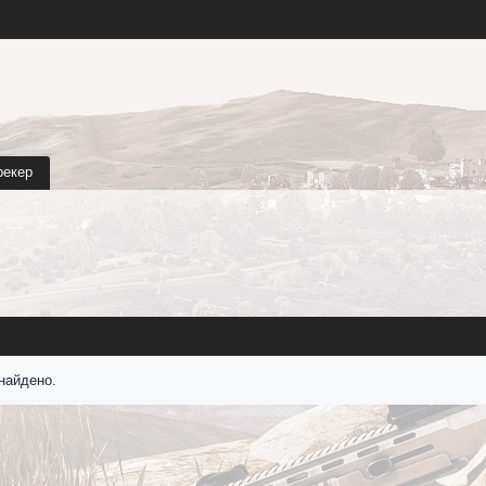
рекер
найдено.