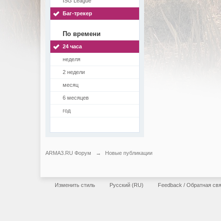
ISG League
Баг-трекер
По времени
24 часа
неделя
2 недели
месяц
6 месяцев
год
ARMA3.RU Форум
→
Новые публикации
Изменить стиль
Русский (RU)
Feedback / Обратная св