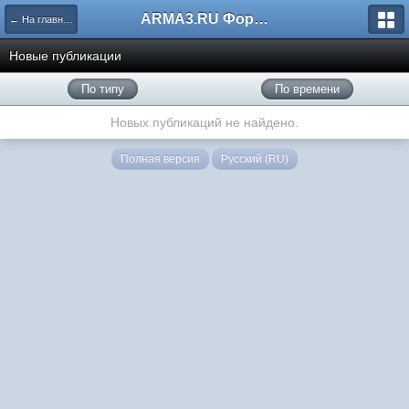
ARMA3.RU Форум
← На главную
Новые публикации
По типу
По времени
Новых публикаций не найдено.
Полная версия
Русский (RU)