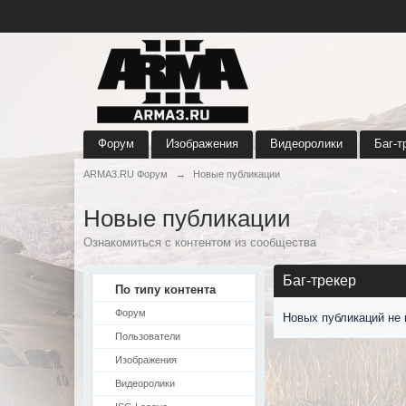
Форум
Изображения
Видеоролики
Баг-т
ARMA3.RU Форум
→
Новые публикации
Новые публикации
Ознакомиться с контентом из сообщества
Баг-трекер
По типу контента
Форум
Новых публикаций не 
Пользователи
Изображения
Видеоролики