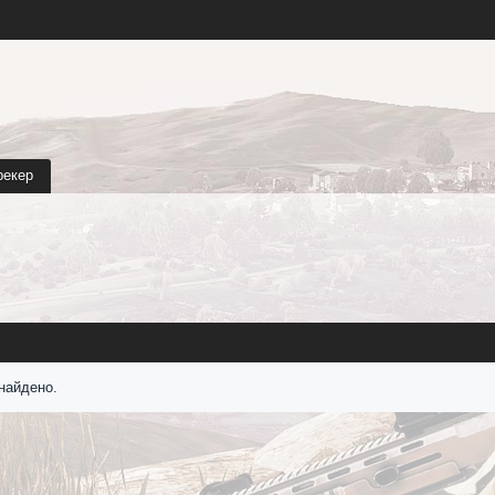
рекер
найдено.