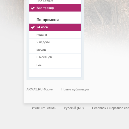
ISG League
Баг-трекер
По времени
24 часа
неделя
2 недели
месяц
6 месяцев
год
ARMA3.RU Форум
→
Новые публикации
Изменить стиль
Русский (RU)
Feedback / Обратная св