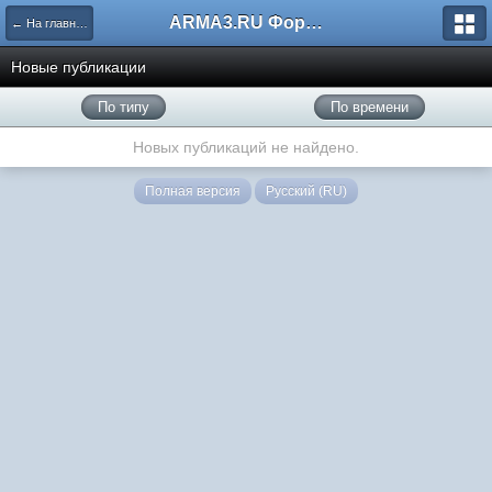
ARMA3.RU Форум
← На главную
Новые публикации
По типу
По времени
Новых публикаций не найдено.
Полная версия
Русский (RU)