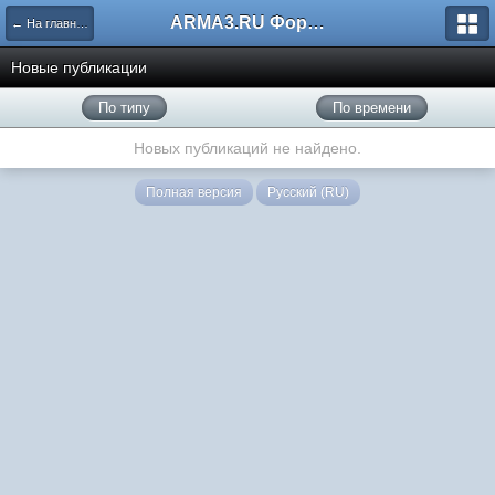
ARMA3.RU Форум
← На главную
Новые публикации
По типу
По времени
Новых публикаций не найдено.
Полная версия
Русский (RU)