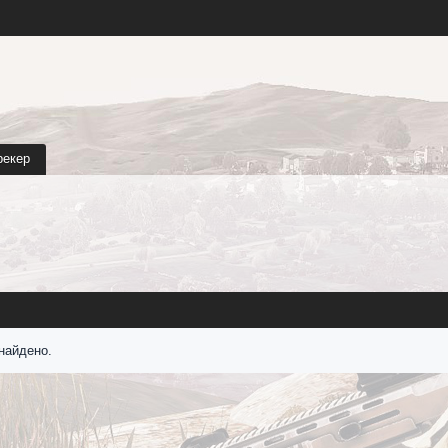
рекер
найдено.