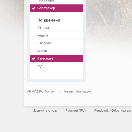
ISG League
Баг-трекер
По времени
24 часа
неделя
2 недели
месяц
6 месяцев
год
ARMA3.RU Форум
→
Новые публикации
Изменить стиль
Русский (RU)
Feedback / Обратная св