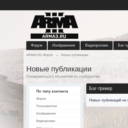
Форум
Изображения
Видеоролики
Баг-т
ARMA3.RU Форум
→
Новые публикации
Новые публикации
Ознакомиться с контентом из сообщества
Баг-трекер
По типу контента
Форум
Новых публикаций не 
Пользователи
Изображения
Видеоролики