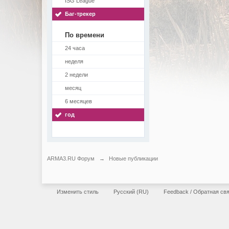
ISG League
Баг-трекер
По времени
24 часа
неделя
2 недели
месяц
6 месяцев
год
ARMA3.RU Форум
→
Новые публикации
Изменить стиль
Русский (RU)
Feedback / Обратная св