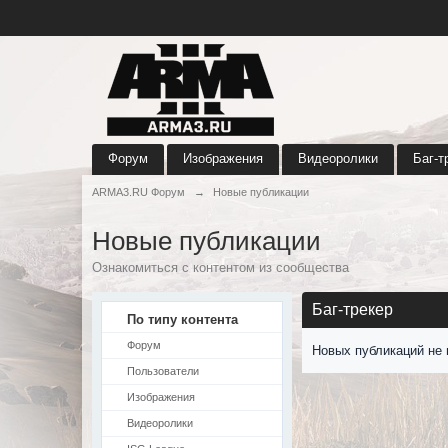
Форум
Изображения
Видеоролики
Баг-т
ARMA3.RU Форум
→
Новые публикации
Новые публикации
Ознакомиться с контентом из сообщества
Баг-трекер
По типу контента
Форум
Новых публикаций не 
Пользователи
Изображения
Видеоролики