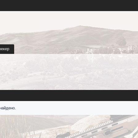
рекер
найдено.