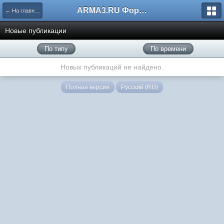
ARMA3.RU Форум
← На главную
Новые публикации
По типу
По времени
Новых публикаций не найдено.
Полная версия
Русский (RU)