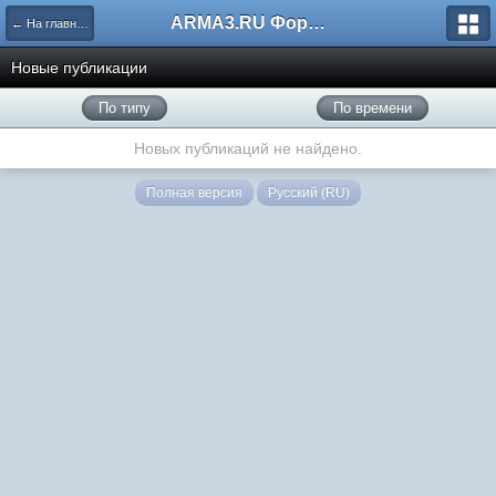
ARMA3.RU Форум
← На главную
Новые публикации
По типу
По времени
Новых публикаций не найдено.
Полная версия
Русский (RU)