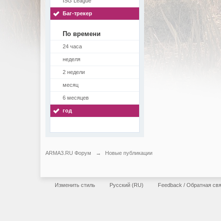
ISG League
Баг-трекер
По времени
24 часа
неделя
2 недели
месяц
6 месяцев
год
ARMA3.RU Форум
→
Новые публикации
Изменить стиль
Русский (RU)
Feedback / Обратная св