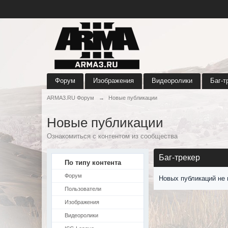
Форум
Изображения
Видеоролики
Баг-т
ARMA3.RU Форум
→
Новые публикации
Новые публикации
Ознакомиться с контентом из сообщества
Баг-трекер
По типу контента
Форум
Новых публикаций не 
Пользователи
Изображения
Видеоролики