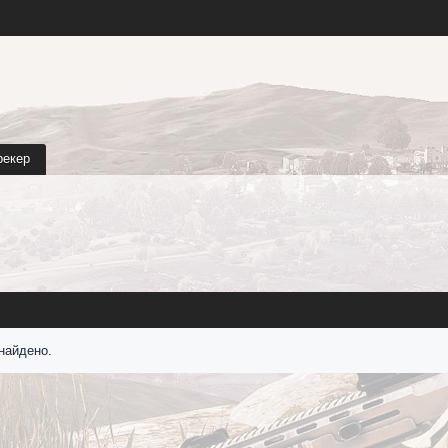
рекер
найдено.