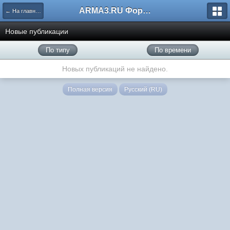
ARMA3.RU Форум
← На главную
Новые публикации
По типу
По времени
Новых публикаций не найдено.
Полная версия
Русский (RU)