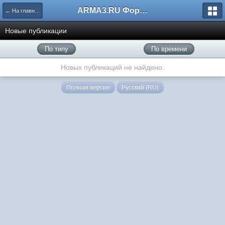
ARMA3.RU Форум
← На главную
Новые публикации
По типу
По времени
Новых публикаций не найдено.
Полная версия
Русский (RU)