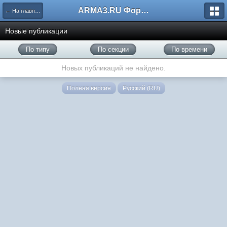
ARMA3.RU Форум
← На главную
Новые публикации
По типу
По секции
По времени
Новых публикаций не найдено.
Полная версия
Русский (RU)