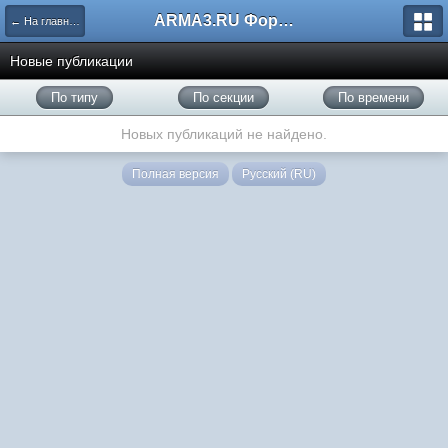
ARMA3.RU Форум
← На главную
Новые публикации
По типу
По секции
По времени
Новых публикаций не найдено.
Полная версия
Русский (RU)