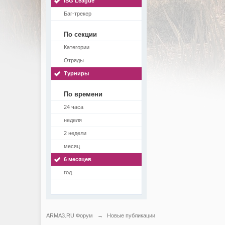
ISG League
Баг-трекер
По секции
Категории
Отряды
Турниры
По времени
24 часа
неделя
2 недели
месяц
6 месяцев
год
ARMA3.RU Форум
→
Новые публикации