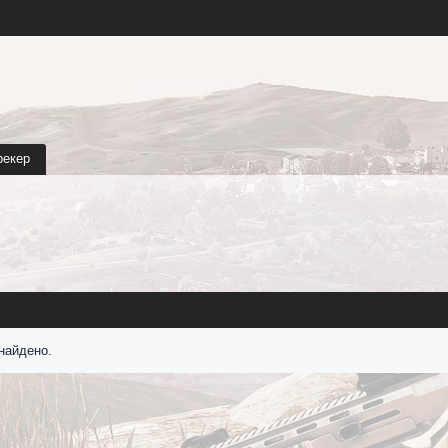
рекер
найдено.