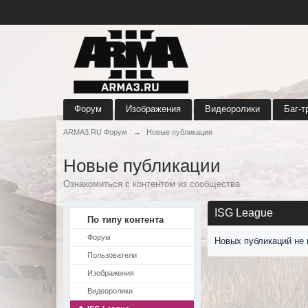
Форум
Изображения
Видеоролики
Баг-т
ARMA3.RU Форум
→
Новые публикации
Новые публикации
Ознакомиться с контентом из сообщества
ISG League
По типу контента
Форум
Новых публикаций не 
Пользователи
Изображения
Видеоролики