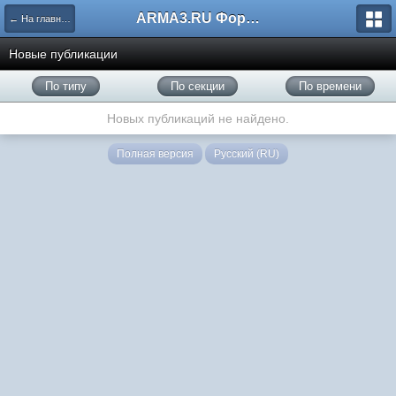
ARMA3.RU Форум
← На главную
Новые публикации
По типу
По секции
По времени
Новых публикаций не найдено.
Полная версия
Русский (RU)