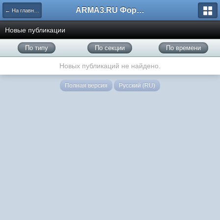
ARMA3.RU Форум
← На главную
Новые публикации
По типу
По секции
По времени
Новых публикаций не найдено.
Полная версия
Русский (RU)