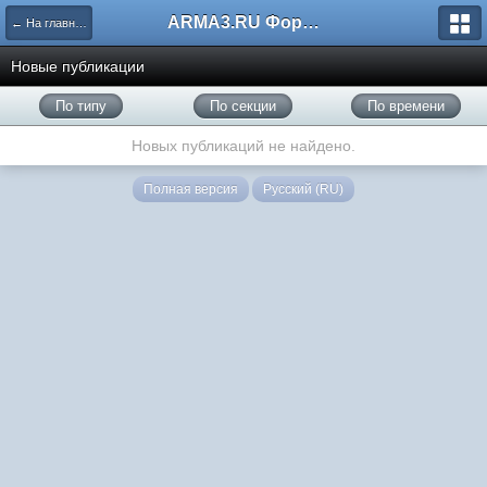
ARMA3.RU Форум
← На главную
Новые публикации
По типу
По секции
По времени
Новых публикаций не найдено.
Полная версия
Русский (RU)